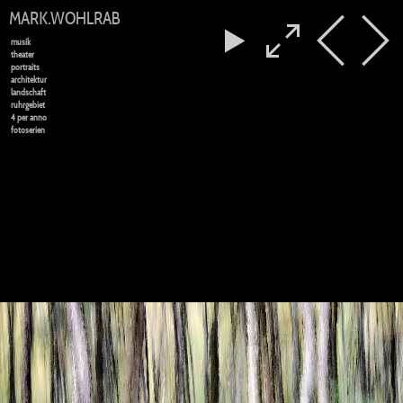
MARK.WOHLRAB
musik
theater
portraits
architektur
landschaft
ruhrgebiet
4 per anno
fotoserien