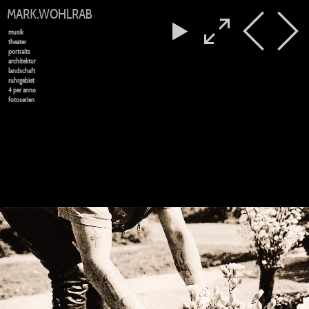
MARK.WOHLRAB
musik
theater
portraits
architektur
landschaft
ruhrgebiet
4 per anno
fotoserien