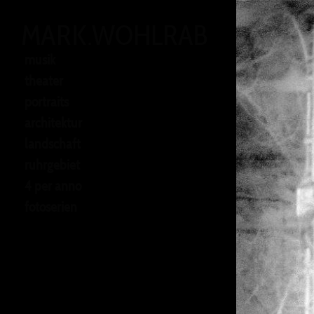
MARK.WOHLRAB
musik
theater
portraits
architektur
landschaft
ruhrgebiet
4 per anno
fotoserien